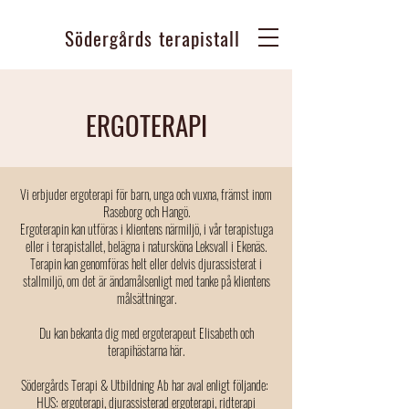
Södergårds terapistall
ERGOTERAPI
Vi erbjuder ergoterapi för barn, unga och vuxna, främst inom
Raseborg och Hangö.
Ergoterapin kan utföras i klientens närmiljö, i vår terapistuga
eller i terapistallet, belägna i natursköna Leksvall i Ekenäs.
Terapin kan genomföras helt eller delvis djurassisterat i
stallmiljö, om det är ändamålsenligt med tanke på klientens
målsättningar.
Du kan bekanta dig med ergoterapeut Elisabeth och
terapihästarna här.
Södergårds Terapi & Utbildning Ab har aval enligt följande:
HUS: ergoterapi, djurassisterad ergoterapi, ridterapi